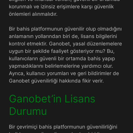
korunmalı ve izinsiz erişimlere karşı güvenlik
önlemleri alınmalıdır.
Bir bahis platformunun güvenilir olup olmadığını
anlamanın yollarından biri de, lisans bilgilerini
kontrol etmektir. Ganobet, yasal düzenlemelere
uygun bir şekilde faaliyet gösteriyor mu? Bu,
kullanıcıların güvenli bir ortamda bahis yapıp
yapmadıklarını belirlemelerine yardımcı olur.
Ayrıca, kullanıcı yorumları ve geri bildirimler de
Ganobet güvenilirliği hakkında fikir verir.
Ganobet’in Lisans
Durumu
Bir çevrimiçi bahis platformunun güvenilirliğini