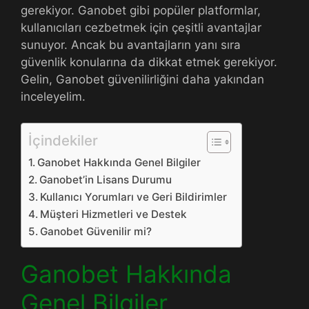
gerekiyor. Ganobet gibi popüler platformlar,
kullanıcıları cezbetmek için çeşitli avantajlar
sunuyor. Ancak bu avantajların yanı sıra
güvenlik konularına da dikkat etmek gerekiyor.
Gelin, Ganobet güvenilirliğini daha yakından
inceleyelim.
İçindekiler
Ganobet Hakkında Genel Bilgiler
Ganobet’in Lisans Durumu
Kullanıcı Yorumları ve Geri Bildirimler
Müşteri Hizmetleri ve Destek
Ganobet Güvenilir mi?
Ganobet Hakkında
Genel Bilgiler