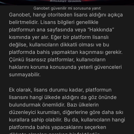
Ganobet güvenilir mi sorusuna yanıt
Ganobet, hangi otoriteden lisans aldığını açıkça
belirtmelidir. Lisans bilgileri genellikle
platformun ana sayfasında veya “Hakkında”
kısmında yer alır. Eğer bir platform lisanslı
değilse, kullanıcıların dikkatli olması ve bu
platformda bahis yapmaktan kaçınması gerekir.
Çünkü lisanssız platformlar, kullanıcıların
haklarını koruma konusunda yeterli güvenceleri
sunmayabilir.
Ek olarak, lisans durumu kadar, platformun
lisansını hangi ülkede aldığını da göz önünde
bulundurmak önemlidir. Bazı ülkelerin
düzenleyici kurumları, diğerlerine göre daha sıkı
kurallara sahip olabilir. Bu da, kullanıcıların hangi
platformda bahis yapacaklarını seçerken