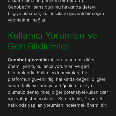
dikkate almaları gereken bir faktördür.
Ganobet’in lisans durumu hakkında detaylı
bilgiye ulaşmak, kullanıcıların güvenli bir seçim
yapmalarını sağlar.
Kullanıcı Yorumları ve
Geri Bildirimler
Ganobet güvenilir
mi sorusunun bir diğer
önemli yanıtı, kullanıcı yorumları ve geri
bildirimleridir. Kullanıcı deneyimleri, bir
platformun güvenilirliği hakkında değerli bilgiler
sunar. Kullanıcıların yaşadığı olumlu veya
olumsuz deneyimler, diğer potansiyel kullanıcılar
için yol gösterici olabilir. Bu nedenle, Ganobet
hakkında yapılan yorumları incelemek önemlidir.