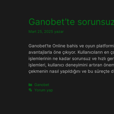
Ganobet’te sorunsuz
Mart 25, 2025
yazar
Ganobet’te Online bahis ve oyun platforml
avantajlarla öne çıkıyor. Kullanıcıların en
işlemlerinin ne kadar sorunsuz ve hızlı ge
işlemleri, kullanıcı deneyimini artıran öne
çekmenin nasıl yapıldığını ve bu süreçte 
Kategoriler
Ganobet
Yorum yap