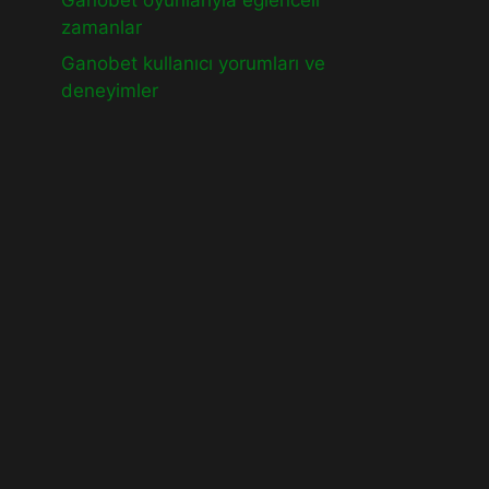
zamanlar
Ganobet kullanıcı yorumları ve
deneyimler