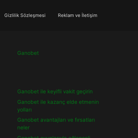
Gizlilik Sözleşmesi
Reklam ve İletişim
Ganobet
Ganobet ile keyifli vakit geçirin
Ganobet ile kazanç elde etmenin
yolları
Ganobet avantajları ve fırsatları
neler
Ganobet oyunlarıyla eğlenceli