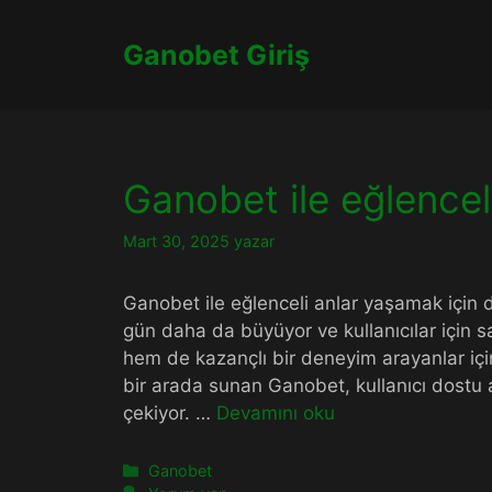
İçeriğe
atla
Ganobet Giriş
Ganobet ile eğlencel
Mart 30, 2025
yazar
Ganobet ile eğlenceli anlar yaşamak için 
gün daha da büyüyor ve kullanıcılar için 
hem de kazançlı bir deneyim arayanlar için
bir arada sunan Ganobet, kullanıcı dostu a
çekiyor. …
Devamını oku
Kategoriler
Ganobet