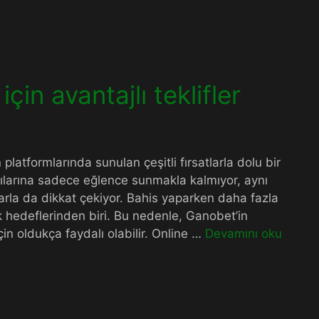
için avantajlı teklifler
platformlarında sunulan çeşitli fırsatlarla dolu bir
cılarına sadece eğlence sunmakla kalmıyor, aynı
arla da dikkat çekiyor. Bahis yaparken daha fazla
k hedeflerinden biri. Bu nedenle, Ganobet’in
çin oldukça faydalı olabilir. Online …
Devamını oku